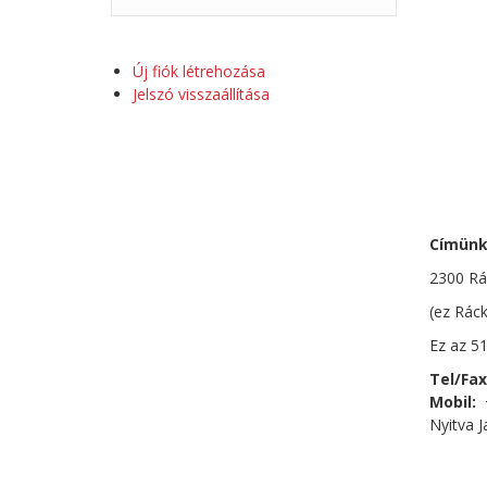
Új fiók létrehozása
Jelszó visszaállítása
Címünk
2300 Rá
(ez Ráck
Ez az 51
Tel/Fax
Mobil:
+
Nyitva J